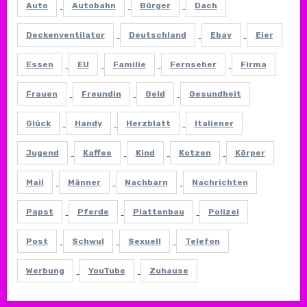
Auto
Autobahn
Bürger
Dach
Deckenventilator
Deutschland
Ebay
Eier
Essen
EU
Familie
Fernseher
Firma
Frauen
Freundin
Geld
Gesundheit
Glück
Handy
Herzblatt
Italiener
Jugend
Kaffee
Kind
Kotzen
Körper
Mail
Männer
Nachbarn
Nachrichten
Papst
Pferde
Plattenbau
Polizei
Post
Schwul
Sexuell
Telefon
Werbung
YouTube
Zuhause