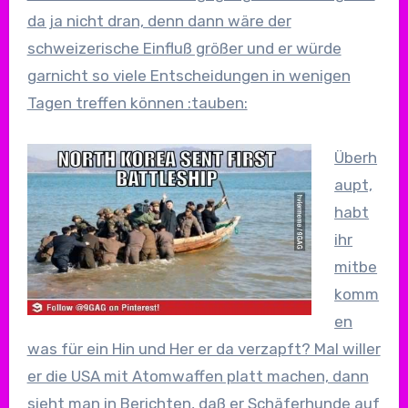
da ja nicht dran, denn dann wäre der
schweizerische Einfluß größer und er würde
garnicht so viele Entscheidungen in wenigen
Tagen treffen können :tauben:
Überh
aupt,
habt
ihr
mitbe
komm
en
was für ein Hin und Her er da verzapft? Mal willer
er die USA mit Atomwaffen platt machen, dann
sieht man in Berichten, daß er Schäferhunde auf