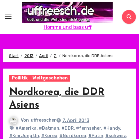
Zum
Inhalt
springen
Hömma und bass uff
Start
2013
April
7.
Nordkorea, die DDR Asiens
Poilitik
Weltgeschehen
Nordkorea, die DDR
Asiens
Von
uffreescher
7. April 2013
#Amerika
,
#Batman
,
#DDR
,
#fernseher
,
#Handy
,
#Kim Jong Un
,
#Korea
,
#Nordkorea
,
#Putin
,
#schweiz
,