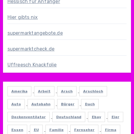
Hessisch für Anfänger
Hier gibts nix
supermarktangebote.de
supermarktcheck.de
Uffreesch Knackfolie
Amerika
Arbeit
Arsch
Arschloch
Auto
Autobahn
Bürger
Dach
Deckenventilator
Deutschland
Ebay
Eier
Essen
EU
Familie
Fernseher
Firma