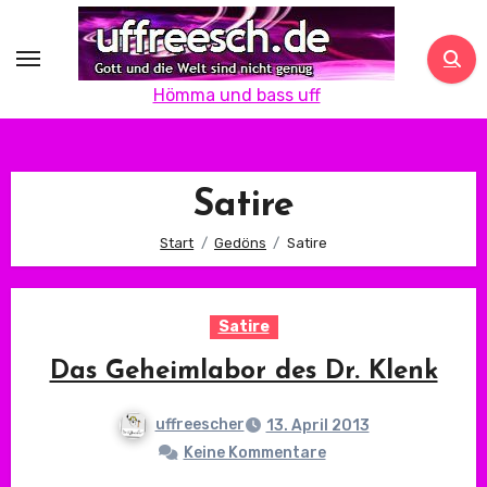
Zum
Inhalt
springen
Hömma und bass uff
Satire
Start
Gedöns
Satire
Satire
Das Geheimlabor des Dr. Klenk
uffreescher
13. April 2013
Keine Kommentare