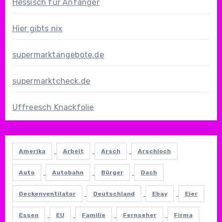
Hessisch für Anfänger
Hier gibts nix
supermarktangebote.de
supermarktcheck.de
Uffreesch Knackfolie
Amerika
Arbeit
Arsch
Arschloch
Auto
Autobahn
Bürger
Dach
Deckenventilator
Deutschland
Ebay
Eier
Essen
EU
Familie
Fernseher
Firma