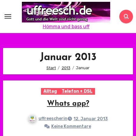
Zum
Inhalt
springen
Hömma und bass uff
Januar 2013
Start
2013
Januar
Alltag
Telefon + DSL
Whats app?
uffreescherin
12. Januar 2013
Keine Kommentare