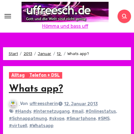
Zum
Inhalt
springen
Hömma und bass uff
Start
2013
Januar
12.
Whats app?
Alltag
Telefon + DSL
Whats app?
Von
uffreescherin
12. Januar 2013
#Handy
,
#Internetzugang
,
#mail
,
#Onlinestatus
,
#Schnappatmung
,
#skype
,
#Smartphone
,
#SMS
,
#virtuell
,
#Whatsapp