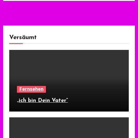
Versäumt
Fernsehen
„ich bin Dein Vater“