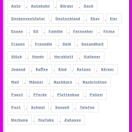
Auto
Autobahn
Bürger
Dach
Deckenventilator
Deutschland
Ebay
Eier
Essen
EU
Familie
Fernseher
Firma
Frauen
Freundin
Geld
Gesundheit
Glück
Handy
Herzblatt
Italiener
Jugend
Kaffee
Kind
Kotzen
Körper
Mail
Männer
Nachbarn
Nachrichten
Papst
Pferde
Plattenbau
Polizei
Post
Schwul
Sexuell
Telefon
Werbung
YouTube
Zuhause