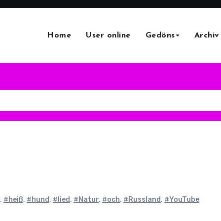
Home
User online
Gedöns
Archiv
,
#heiß
,
#hund
,
#lied
,
#Natur
,
#och
,
#Russland
,
#YouTube