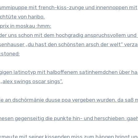
gummipuppe mit french-kiss-zunge und innennoppen mit
schtüte von haribo.
 prix in moskau :hmm:
, der uns schon mit dem hochgradig anspruchsvollem und
enhauser „du hast den schönsten arsch der welt“ verza
:stoned:
gigen latinotyp mit halboffenem satinhemdchen über ha
„alex swings oscar sings“.
nie an dschörmänie duuse poa vergeben wurden. da saß 
esen gegenseitig die punkte hin- und herschieben :gae
sikmeute mit seiner kissenden miss zum bängen bringt un