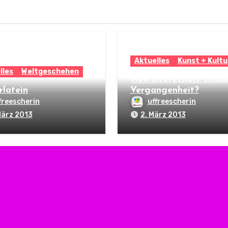
Aktuelles
Kunst + Kultu
lles
Weltgeschehen
Wen interessiert schon
rlatein
Vergangenheit?
freescherin
uffreescherin
März 2013
2. März 2013