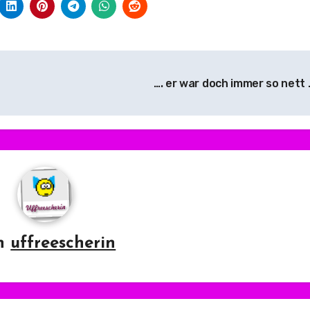
…. er war doch immer so nett 
n
uffreescherin