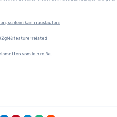
llen, schleim kann rauslaufen:
ZgM&feature=related
 klamotten vom leib reiße.