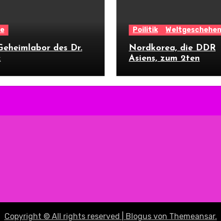
re
Poilitik
Weltgeschehe
eheimlabor des Dr.
Nordkorea, die DDR
k
Asiens, zum 2ten
Copyright © All rights reserved
|
Blogus
von
Themeansar
.