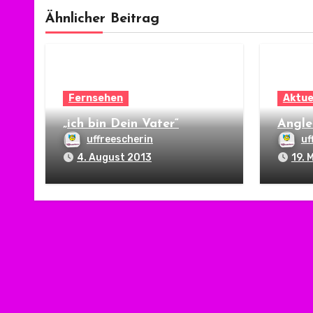
Ähnlicher Beitrag
Fernsehen
Aktue
„ich bin Dein Vater“
Angle
uffreescherin
uf
4. August 2013
19. 