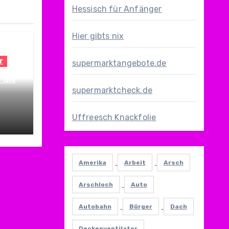
Hessisch für Anfänger
Hier gibts nix
r
supermarktangebote.de
 die
supermarktcheck.de
Uffreesch Knackfolie
Amerika
Arbeit
Arsch
Arschloch
Auto
Autobahn
Bürger
Dach
Deckenventilator