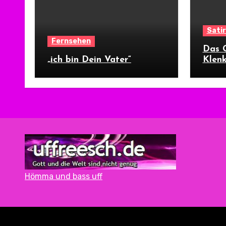
Sati
Fernsehen
Das G
„ich bin Dein Vater“
Klen
Hömma und bass uff