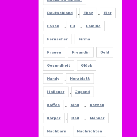
Deutschland
Ebay
Eier
Essen
EU
Familie
Fernseher
Firma
Frauen
Freundin
Geld
Gesundheit
Glück
Handy
Herzblatt
Italiener
Jugend
Kaffee
Kind
Kotzen
Körper
Mail
Männer
Nachbarn
Nachrichten