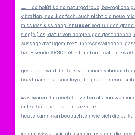
……… so heißt keine naturgetreue, bewegliche 
vibration, nee :kopfsch: auch nicht die neue mi
miss kiss kiss bang ist
unser
lied für den grand
sieg(el)los, dafür von demjenigen geschrieben
aussagekräftigem text überschwallenden gass
hat – sende ARSCH ACHT an fünf mal die zwölf 
gesungen wird der titel von einem schmachtäu
brust namens oscar loya, die gruppe nennt sich 
was waren das noch für zeiten als von weiomi
mitzitternd vor der glotze :nick:
heute kann man beobachten wie sich die balkan
im mai wissen wir, ob oscar in russland die mu