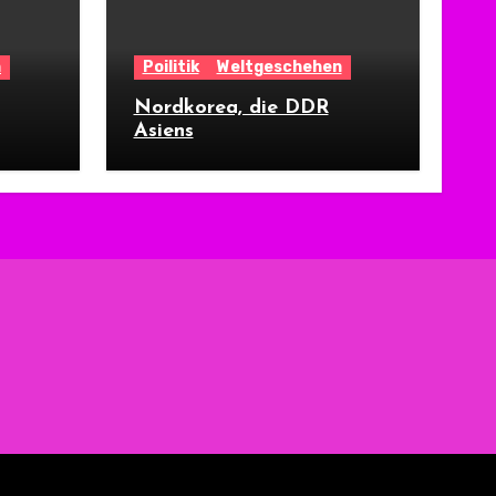
n
Poilitik
Weltgeschehen
Nordkorea, die DDR
Asiens