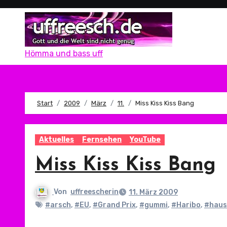
Zum
Inhalt
springen
Hömma und bass uff
Start
2009
März
11.
Miss Kiss Kiss Bang
Aktuelles
Fernsehen
YouTube
Miss Kiss Kiss Bang
Von
uffreescherin
11. März 2009
#arsch
,
#EU
,
#Grand Prix
,
#gummi
,
#Haribo
,
#haus