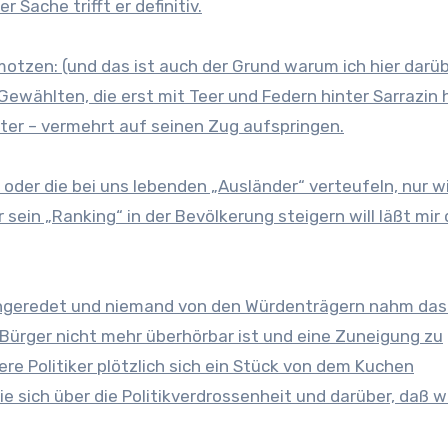
 Sache trifft er definitiv.
motzen: (und das ist auch der Grund warum ich hier darü
 Gewählten, die erst mit Teer und Federn hinter Sarrazin 
er – vermehrt auf seinen Zug aufspringen.
n oder die bei uns lebenden „Ausländer“ verteufeln, nur w
in „Ranking“ in der Bevölkerung steigern will läßt mir
öngeredet und niemand von den Würdenträgern nahm das
 Bürger nicht mehr überhörbar ist und eine Zuneigung zu
re Politiker plötzlich sich ein Stück von dem Kuchen
 sich über die Politikverdrossenheit und darüber, daß w