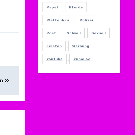
Papst
Pferde
Plattenbau
Polizei
Post
Schwul
Sexuell
Telefon
Werbung
YouTube
Zuhause
rn