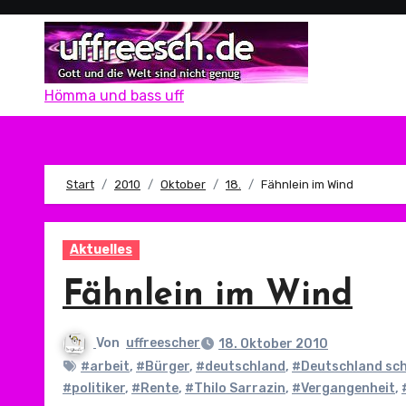
Zum
Inhalt
springen
Hömma und bass uff
Start
2010
Oktober
18.
Fähnlein im Wind
Aktuelles
Fähnlein im Wind
Von
uffreescher
18. Oktober 2010
#arbeit
,
#Bürger
,
#deutschland
,
#Deutschland scha
#politiker
,
#Rente
,
#Thilo Sarrazin
,
#Vergangenheit
,