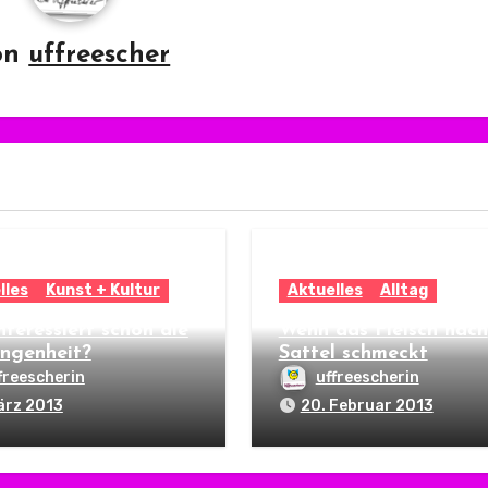
on
uffreescher
lles
Kunst + Kultur
Aktuelles
Alltag
nteressiert schon die
Wenn das Fleisch nach
ngenheit?
Sattel schmeckt
freescherin
uffreescherin
ärz 2013
20. Februar 2013