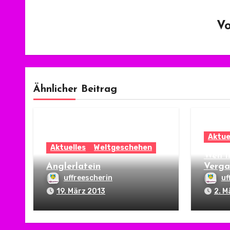
V
Ähnlicher Beitrag
Aktue
Aktuelles
Weltgeschehen
Wen i
Anglerlatein
Verga
uffreescherin
uf
19. März 2013
2. M