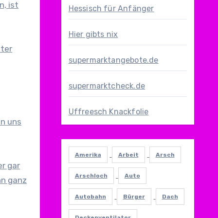
, ist
Hessisch für Anfänger
Hier gibts nix
ter
supermarktangebote.de
supermarktcheck.de
Uffreesch Knackfolie
en uns
Amerika
Arbeit
Arsch
r gar
Arschloch
Auto
nn ganz
Autobahn
Bürger
Dach
Deckenventilator