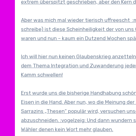
extrem überspitzt geschrieben, aber den Kern der
Aber was mich mal wieder tierisch uffreescht :
schreibe) ist diese Scheinheiligkeit der von uns
waren und nun – kaum ein Dutzend Wochen spät
Ich will hier nun keinen Glaubenskrieg anzettel
dem Thema Integration und Zuwanderung jeder se
Kamm schwellen!
Erst wurde uns die bisherige Handhabung sch
Eisen in die Hand. Aber nun, wo die Meinung der
Sarrazins „Thesen“ populär wird, versuchen unse
abzuschneiden. :vogelzeig: Und dann wundern sie
Wähler denen kein Wort mehr glauben.