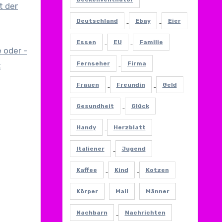
t der
Deutschland
Ebay
Eier
Essen
EU
Familie
 oder -
Fernseher
Firma
t
Frauen
Freundin
Geld
Gesundheit
Glück
Handy
Herzblatt
Italiener
Jugend
Kaffee
Kind
Kotzen
Körper
Mail
Männer
Nachbarn
Nachrichten