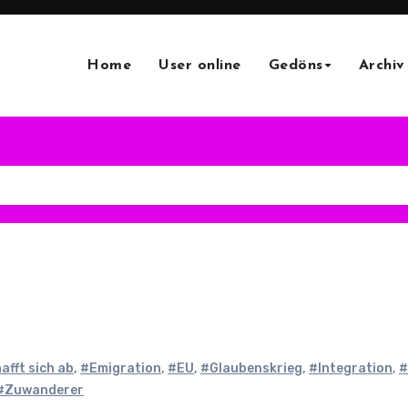
Home
User online
Gedöns
Archiv
fft sich ab
,
#Emigration
,
#EU
,
#Glaubenskrieg
,
#Integration
,
#
#Zuwanderer