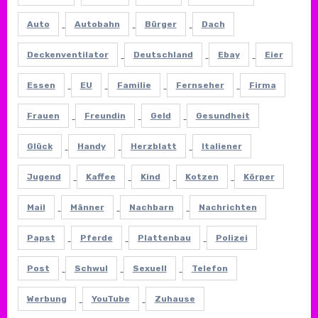
Auto
Autobahn
Bürger
Dach
Deckenventilator
Deutschland
Ebay
Eier
Essen
EU
Familie
Fernseher
Firma
Frauen
Freundin
Geld
Gesundheit
Glück
Handy
Herzblatt
Italiener
Jugend
Kaffee
Kind
Kotzen
Körper
Mail
Männer
Nachbarn
Nachrichten
Papst
Pferde
Plattenbau
Polizei
Post
Schwul
Sexuell
Telefon
Werbung
YouTube
Zuhause