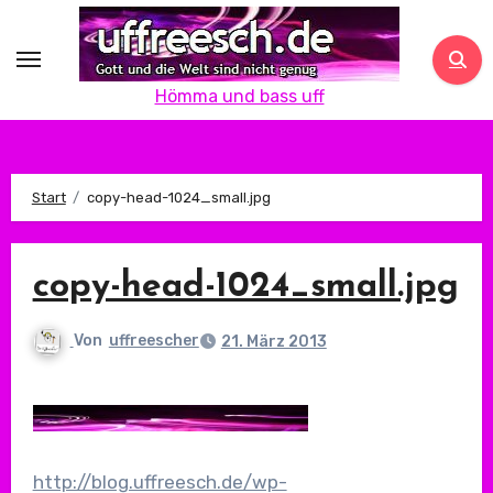
Zum
Inhalt
springen
Hömma und bass uff
Start
copy-head-1024_small.jpg
copy-head-1024_small.jpg
Von
uffreescher
21. März 2013
http://blog.uffreesch.de/wp-