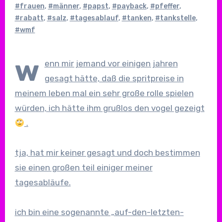
#frauen
,
#männer
,
#papst
,
#payback
,
#pfeffer
,
#rabatt
,
#salz
,
#tagesablauf
,
#tanken
,
#tankstelle
,
#wmf
w
enn mir jemand vor einigen jahren
gesagt hätte, daß die spritpreise in
meinem leben mal ein sehr große rolle spielen
würden, ich hätte ihm grußlos den vogel gezeigt
.
tja, hat mir keiner gesagt und doch bestimmen
sie einen großen teil einiger meiner
tagesabläufe.
ich bin eine sogenannte „auf-den-letzten-