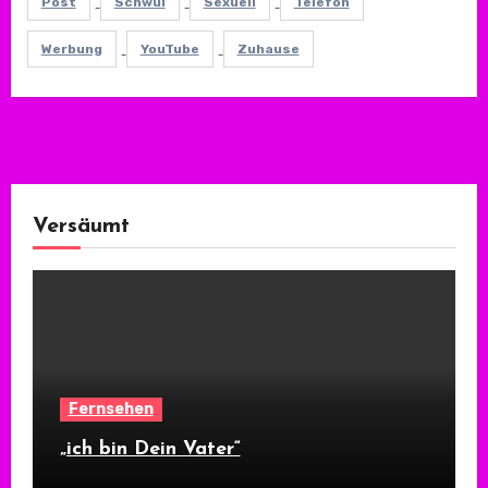
Post
Schwul
Sexuell
Telefon
Werbung
YouTube
Zuhause
Versäumt
Fernsehen
„ich bin Dein Vater“