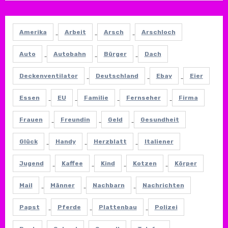
Amerika
Arbeit
Arsch
Arschloch
Auto
Autobahn
Bürger
Dach
Deckenventilator
Deutschland
Ebay
Eier
Essen
EU
Familie
Fernseher
Firma
Frauen
Freundin
Geld
Gesundheit
Glück
Handy
Herzblatt
Italiener
Jugend
Kaffee
Kind
Kotzen
Körper
Mail
Männer
Nachbarn
Nachrichten
Papst
Pferde
Plattenbau
Polizei