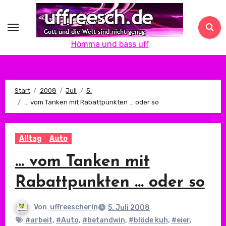
Zum
Inhalt
springen
Hömma und bass uff
Start
2008
Juli
5.
… vom Tanken mit Rabattpunkten … oder so
Alltag
Auto
… vom Tanken mit
Rabattpunkten … oder so
Von
uffreescherin
5. Juli 2008
#arbeit
,
#Auto
,
#betandwin
,
#blöde kuh
,
#eier
,