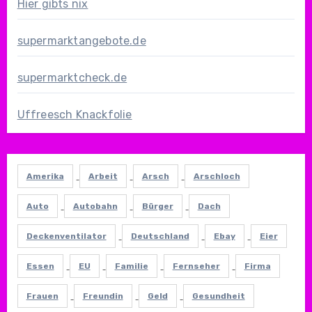
Hier gibts nix
supermarktangebote.de
supermarktcheck.de
Uffreesch Knackfolie
Amerika
Arbeit
Arsch
Arschloch
Auto
Autobahn
Bürger
Dach
Deckenventilator
Deutschland
Ebay
Eier
Essen
EU
Familie
Fernseher
Firma
Frauen
Freundin
Geld
Gesundheit