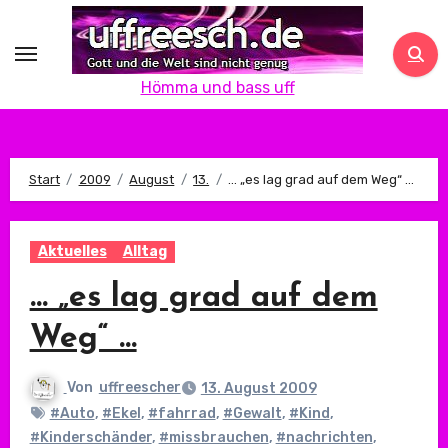
Zum
Inhalt
springen
Hömma und bass uff
Start
2009
August
13.
… „es lag grad auf dem Weg“ …
Aktuelles
Alltag
… „es lag grad auf dem
Weg“ …
Von
uffreescher
13. August 2009
#Auto
,
#Ekel
,
#fahrrad
,
#Gewalt
,
#Kind
,
#Kinderschänder
,
#missbrauchen
,
#nachrichten
,