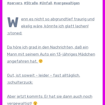
#pervers
,
#Straße
,
#Unfall
,
#vergewaltigen
W
enn es nicht so abgrundtief traurig und
ekelig wäre, könnte ich glatt lachen!
:stoned:
Da höre ich grad in den Nachrichten, daß ein
Mann mit seinem Auto ein 13-jähriges Mädchen
angefahren hat.
Gut, ist soweit – leider – fast alltäglich.
:schulterzuck:
Aber jetzt kommts: Er hat sie dann auch noch
vergewaltigt!